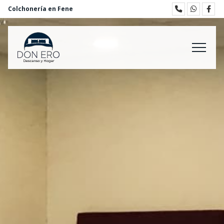
Colchonería en Fene