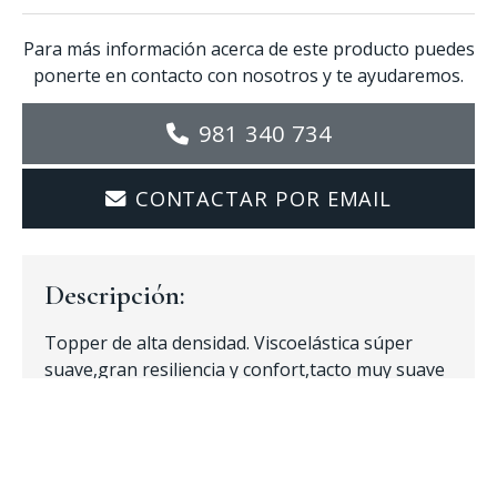
Para más información acerca de este producto puedes
ponerte en contacto con nosotros y te ayudaremos.
981 340 734
CONTACTAR POR EMAIL
Descripción:
Topper de alta densidad. Viscoelástica súper
suave,gran resiliencia y confort,tacto muy suave
y acogedor, antialérgico, transpirable y eco
compatible. Acabado en fibras ecológicas de
viscosa y algodón 100%.