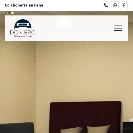
Colchonería en Fene