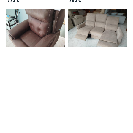
775 €
790 €
Sillón relax 2 motores
Relax eléctrico
mop
Sofás Relax
Sofás Relax
879 €
835 €