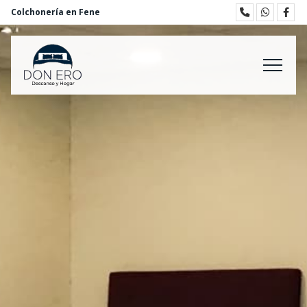
Colchonería en Fene