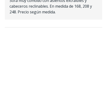
Sofá muy cómodo con asientos extraíbles y
cabeceros reclinables. En medida de 168, 208 y
248. Precio según medida.
¿Alguna duda?
Para más información llama al
981 340 734
o utiliza el
siguiente formulario y te responderemos por email.