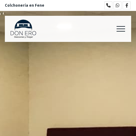
Colchonería en Fene