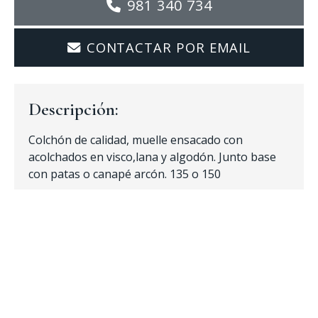
981 340 734
CONTACTAR POR EMAIL
Descripción:
Colchón de calidad, muelle ensacado con
acolchados en visco,lana y algodón. Junto base
con patas o canapé arcón. 135 o 150
Precio según medidas
¿Alguna duda?
Para más información llama al
981 340 734
o utiliza el