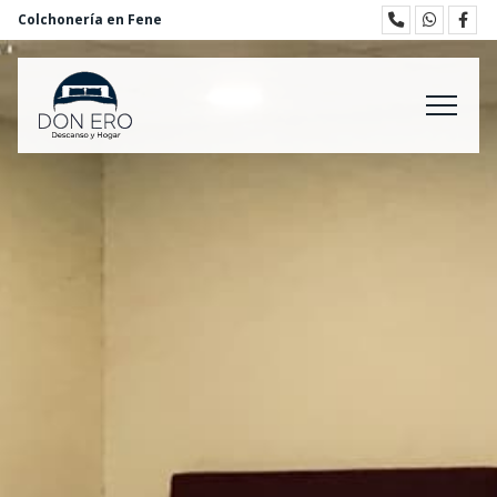
Colchonería en Fene