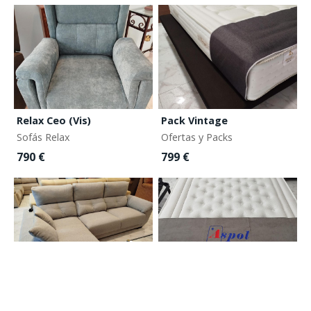
Relax Ceo (Vis)
Pack Vintage
Sofás Relax
Ofertas y Packs
790 €
799 €
-20
Chaiselong gris
Cinco Estrellas
Outlet
Colchonería